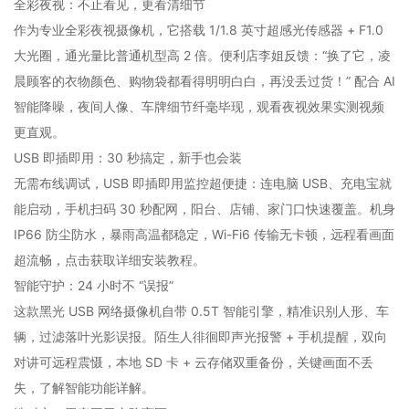
全彩夜视：不止看见，更看清细节
作为专业全彩夜视摄像机，它搭载 1/1.8 英寸超感光传感器 + F1.0
大光圈，通光量比普通机型高 2 倍。便利店李姐反馈：“换了它，凌
晨顾客的衣物颜色、购物袋都看得明明白白，再没丢过货！” 配合 AI
智能降噪，夜间人像、车牌细节纤毫毕现，观看夜视效果实测视频
更直观。
USB 即插即用：30 秒搞定，新手也会装
无需布线调试，USB 即插即用监控超便捷：连电脑 USB、充电宝就
能启动，手机扫码 30 秒配网，阳台、店铺、家门口快速覆盖。机身
IP66 防尘防水，暴雨高温都稳定，Wi-Fi6 传输无卡顿，远程看画面
超流畅，点击获取详细安装教程。
智能守护：24 小时不 “误报”
这款黑光 USB 网络摄像机自带 0.5T 智能引擎，精准识别人形、车
辆，过滤落叶光影误报。陌生人徘徊即声光报警 + 手机提醒，双向
对讲可远程震慑，本地 SD 卡 + 云存储双重备份，关键画面不丢
失，了解智能功能详解。