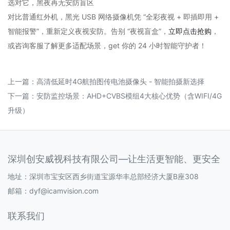
选对它，黑夜再无安防盲区
对比普通红外机，黑光 USB 网络摄像机凭 “全彩夜视 + 即插即用 +
智能报警”，重新定义夜视安防。告别 “夜视盲盒”，
立即点击抢购
，
或咨询客服了解更多适配场景，get 你的 24 小时智能守护者！
上一篇：
高清低延时4G航拍图传电池摄像头 - 智能拍摄新选择
下一篇：
安防监控场景：AHD+CVBS模组4大核心优势（含WIFI/4G
升级）
深圳创安威视科技有限公司—让生活更智能、更安全
地址：深圳市宝安区西乡街道宝源华丰总部经济大厦B座308
邮箱：
dyf@icamvision.com
联系我们