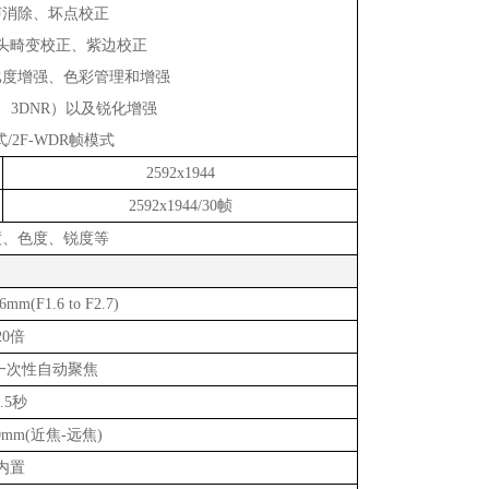
声消除、坏点校正
头畸变校正、紫边校正
比度增强、色彩管理和增强
、
3DNR
）以及锐化增强
式
/2F-WDR
帧模式
2592x1944
2592x1944
/30帧
度、色度、锐度等
mm(F1.6 to F2.7)
20倍
/一次性自动聚焦
0.5秒
00mm(近焦-远焦)
内置