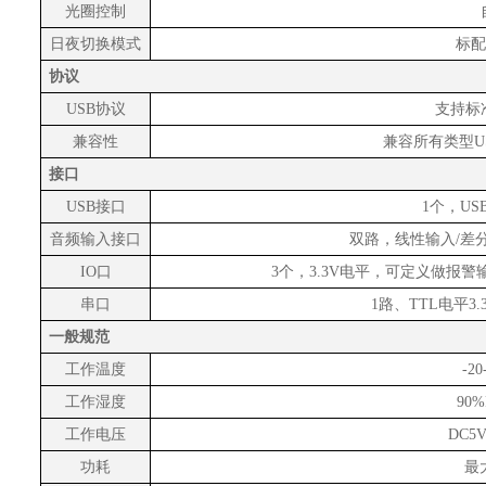
光圈控制
日夜切换模式
标配
协议
USB协议
支持标
兼容性
兼容所有类型
接口
USB接口
1个，US
音频输入接口
双路，线性输入
/差
IO口
3个，3.3V电平，可定义做报
串口
1路、TTL电平3
一般规范
工作温度
-20
工作湿度
90
工作电压
DC5V
功耗
最