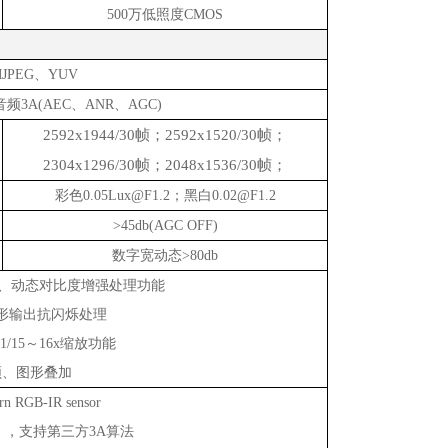
500万低照度CMOS
MJPEG、YUV
音频3A(AEC、ANR、AGC)
2592x1944/30帧；2592x1520/30帧；
2304x1296
/30帧；
2048
x
1536
/30帧
；
彩色
0.05Lux@F1.2；黑白0.02@F1.2
>45db
(AGC OFF)
数字宽动态
>80db
、
动态对
比度增
强处
理功能
形
输
出抗
闪烁处
理
1/15～16x
缩
放功能
频
、
图
形叠加
ern RGB-IR sensor
），支持第三方
3A
算法