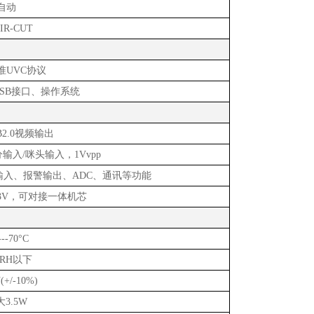
自动
IR-CUT
准
UVC协议
USB接口、操作系统
B2.0视频输出
分输入/咪头输入，
1Vvpp
警输入、报警输出、ADC、通讯等功能
.3V，可对接一体机芯
---70°C
%RH以下
(+/-10%)
大
3.5W