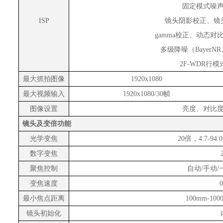
固定模式噪
ISP
镜头阴影校正、镜
gamma
校正、动态对
多级降噪（
BayerNR
2F-WDR
行模
最大抓拍图像
1920x1080
最大视频输入
1920x1080/30帧
图像设置
亮度、对比
镜头及变倍功能
光学变焦
20倍，4.7-94.06
数字变焦
聚焦控制
自动
/手动
变焦速度
最小焦点距离
100mm-10
镜头初始化