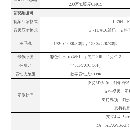
200万低照度CMOS
音视频编码
视频压缩格式
H.264、
音频压缩格式
G.711/ACC编码，支持
主码流
1920x1080/30帧；1280x720/60帧
最低照度
彩色
0.05Lux@F1.2；黑白0.0Lux1@F1.2
信噪比
>45db
(AGC OFF)
宽动态范围
数字宽动态
>90db
支持
3D去噪、
图
像增
强
支持
视频
、
图
图像处理
支持
视频
、
图
形
支持
视
支持
4x4 Patt
3A
（
AE/AWB/AF