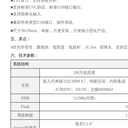
■
0.8T算力，支持智能分析。
■
支持标准
UVC协议、标准USB接口输出。
■
支持双咪头输入。
■
兼容所有类型
USB接口、操作系统。
■
尺寸
38x38mm，单板，方便安装，方便做小型化产品。
五、卖点：
4倍光学变倍、聚焦快、低照度、低延时 、H.264、双咪头、支持
六、技术参数：
系统结构
200万低照度
嵌入式单核
32位ARM A7，纯硬压缩，
内部集成
主控
A7
和
FPU
、
NEON
，主频
800MHZ
DDR
512Mb(内置)
Flash
1
系统构架
L
索尼
1/2.8"
S
ensor传感器