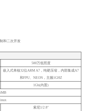
定制和二次开发
500万低照度
嵌入式单核
32位ARM A7，纯硬压缩，
内部集成
A7
和
FPU
、
NEON
，主频
1GHZ
1Gb(内置)
6MB
inux
索尼
1/2.8"