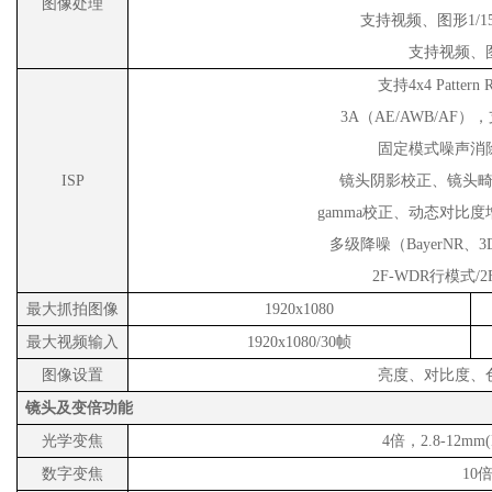
图像处理
支持
视频
、
图
形
1/
支持
视频
、
支持
4x4 Pattern 
3A
（
AE/AWB/AF
），
固定模式噪声消
ISP
镜头阴影校正、镜头
gamma
校正、动态对比度
多级降噪（
BayerNR
、
3
2F-WDR
行模式
/
最大抓拍图像
1920x1080
最大视频输入
1920x1080/30帧
图像设置
亮度、对比度、
镜头及变倍功能
光学变焦
4倍，2.8-12mm(F1
数字变焦
10