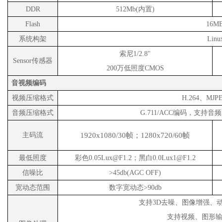
DDR
512Mb(内置)
Flash
16M
系统构架
Linu
索尼
1/2.8"
S
ensor传感器
200万低照度CMOS
音视频编码
视频压缩格式
H.264、MJ
音频压缩格式
G.711/ACC编码，支持音频
主码流
1920x1080/30帧；1280x720/60帧
最低照度
彩色
0.05Lux@F1.2；黑白0.0Lux1@F1.2
信噪比
>45db
(AGC OFF)
宽动态范围
数字宽动态
>90db
支持
3D去噪、
图
像增
强
、
支持
视频
、
图
形