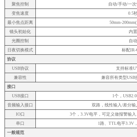
聚焦控制
自动
/手动/一
变焦速度
0.5
最小焦点距离
50mm-200m
镜头初始化
内
光圈控制
自
日夜切换模式
标配
IR
协议
USB协议
支持标准
U
兼容性
兼容所有类型
US
接口
USB接口
1个，USB2
音频输入接口
双路，线性输入
/差分输
IO口
3个，3.3V电平，可定义做报警输
串口
1路、TTL电平3.3
一般规范