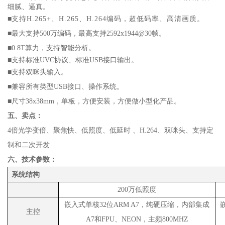
细腻、逼真。
■
支持
H.265+、H.265、H.264编码，超低码率、高清画质。
■
最大支持
500万编码，最高支持
2592x1944@30帧
。
■
0.8T算力，支持智能分析。
■
支持标准
UVC协议、标准USB接口输出。
■
支持双咪头输入。
■
兼容所有类型
USB接口、操作系统。
■
尺寸
38x38mm，单板，方便安装，方便做小型化产品。
五、卖点：
4倍光学变倍、聚焦快、低照度、低延时 、H.264、双咪头、支持定
制和二次开发
六、技术参数：
系统结构
200万低照度
嵌入式单核
32位ARM A7，纯硬压缩，
内部集成
主控
A7
和
FPU
、
NEON
，主频
800MHZ