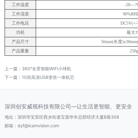
工作温度
-20---7
工作湿度
90%R
工作电压
DC5V(+/
功耗
最大
产品尺寸
56mm(长度)x30mm
产品重量
250
上一篇：
360°全景智能WIFI小球机
下一篇：
10倍高清USB变倍一体机芯
深圳创安威视科技有限公司—让生活更智能、更安全
地址：深圳市宝安区西乡街道宝源华丰总部经济大厦B座308
邮箱：
dyf@icamvision.com