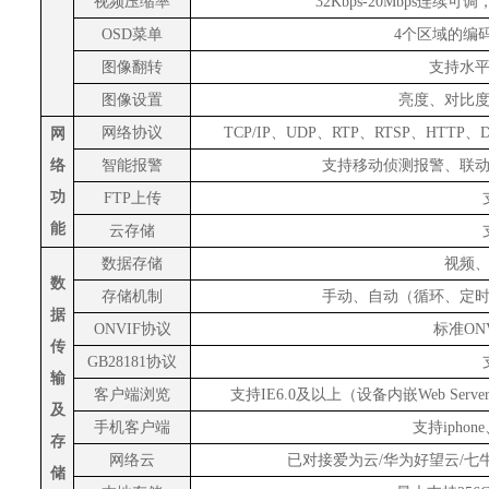
视频压缩率
32Kbps-20Mbps连续
OSD菜单
4
个区域的编
图像翻转
支持水
图像设置
亮度、对比
网络协议
TCP/IP、UDP、RTP、RTSP、HTTP、
网
络
智能报警
支持移动侦测报警、联
功
FTP上传
能
云存储
数据存储
视频
数
存储机制
手动、自动（循环、定
据
ONVIF协议
标准
ON
传
GB28181协议
输
客户端浏览
支持
IE6.0及以上（设备内嵌Web Se
及
手机客户端
支持
iphon
存
网络云
已对接爱为云
/华为好望云/
储