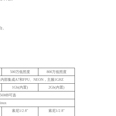
平台。
500万低照度
800万低照度
，
内部集成
A7
和
FPU
、
NEON
，主频
1GHZ
1Gb(内置)
2Gb(内置)
256MB可选
inux
索尼
1/2.8"
索尼
1/2.8"