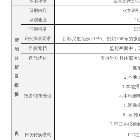
本地存储
最大支持
25
识别内容
火焰识
识别速度
1
识别精度
9
识别像素要求
目标尺度比例
>
1/20。
例如
1080p的
智
目标遮挡
监控画面中，
能
迭代优化
支持针对具体部署
分
析
1.
及
2.本地
报
3.本地
警
报警
/结果处理
4.本地
5.图
6.ap
7.串口协议
夜
日夜转换模式
ICR