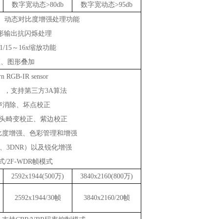
数字宽动态
>80db
数字宽动态
>95db
、
动态对
比度增
强处
理功能
形
输
出抗
闪烁处
理
1/15～16x
缩
放功能
频
、
图
形叠加
rn RGB-IR sensor
），支持第三方
3A
算法
声消除、坏点校正
头畸变校正、紫边校正
比度增强、色彩管理和增强
、
3DNR
）以及锐化增强
式
/2F-WDR
帧模式
2592x1944(500万)
3840x2160
(800万)
2592x1944/30帧
3840x2160
/20帧