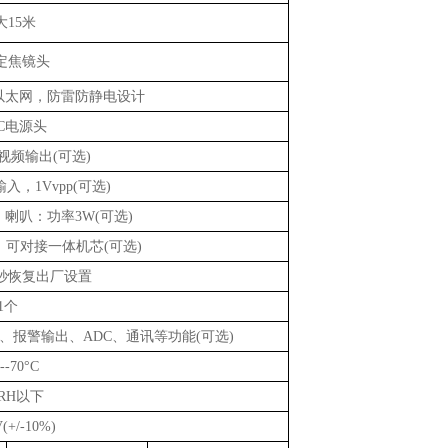
大
15米
定焦镜头
适应以太网，防雷防静电设计
DC电源头
.0视频输出(可选)
输入，
1Vvpp(可选)
p；喇叭：功率3W(可选)
V，可对接一体机芯
(可选)
5秒恢复出厂设置
1个
入、报警输出、ADC、通讯等功能
(可选)
---70°C
%RH以下
(+/-10%)