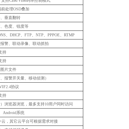
可调，支持CBR/VBR码率控制模式
码前处理
OSD
叠加
平、垂直翻转
度、色度、锐度等
DNS、DHCP、FTP、NTP、PPPOE、RTMP
动报警、联动录像、联动抓拍
支持
支持
、图片文件
时、报警开关量、移动侦测）
VIF2.4协议
支持
rver）浏览器浏览，最多支持10用户同时访问
e、Android系统
七牛云，其它云平台可根据需求对接