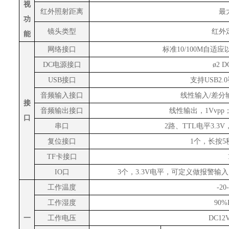
视
红外照射距离
最
功
镜头类型
红外
能
网络接口
标准
10/100M自
DC电源接口
ø2 
USB接口
支持
USB2
音频输入接口
线性输入
/差分
接
音频输出接口
线性输出，
1Vvp
口
串口
2路、TTL电平3.3
复位接口
1个，长按
TF卡接口
IO口
3个，3.3V电平，可定义做报警输
工作温度
-20
工作湿度
90
一
工作电压
DC12V