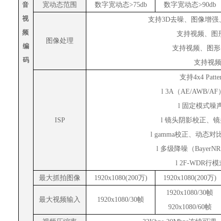
音
宽动态范围
数字宽动态
>75db
数字宽动态
>90db
视
支持
3D去噪、
图
像增
强
频
支持
视频
、
图
图像处理
编
支持
视频
、
图
形
码
支持
视
支持
4x4 Patte
l 3A
（
AE/AWB/AF
l
固定模式噪
ISP
l
镜头阴影校正、镜
l gamma
校正、动态对
l
多级降噪（
BayerNR
l 2F-WDR
行模
最大抓拍图像
1920x1080(200万)
1920x1080(200万)
1920x1080/30帧
最大视频输入
1920x1080/30帧
920x1080/60帧