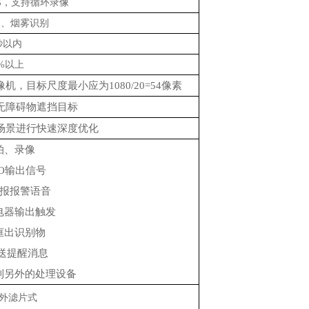
6G，支持循环录像
别、烟雾识别
秒以内
5%以上
摄像机，目标尺度最小应为1080/20=54像素
无障碍物遮挡目标
场景进行快速深度优化
抓拍、录像
IO输出信号
播报报警语音
继电器输出触发
像框出识别物
p推送提醒消息
给到另外的处理设备
红外滤片式