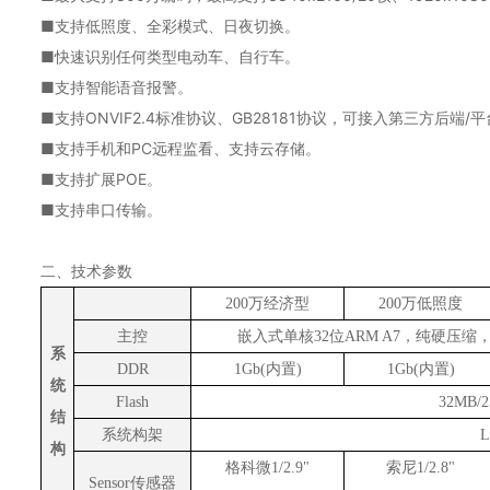
■支持低照度、全彩模式、日夜切换。
■快速识别任何类型电动车、自行车。
■支持智能语音报警。
■支持ONVIF2.4标准协议、GB28181协议，可接入第三方后端/
■支持手机和PC远程监看、支持云存储。
■支持扩展POE。
■支持串口传输。
二、技术参数
200万经济型
200万低照度
主控
嵌入式单核
32位ARM A7，纯硬压缩
系
DDR
1Gb(内置)
1Gb(内置)
统
Flash
32MB/
结
系统构架
L
构
格科微
1/2.9"
索尼
1/2.8"
S
ensor传感器